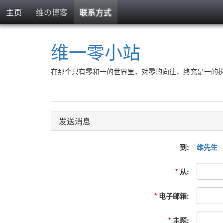
主页
维の博客
联系方式
维一零小站
在那个只有零和一的世界里，对零的向往，终究是一的
发送消息
到:
维先生
*
从:
*
电子邮箱:
*
主题: