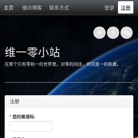
主页
维の博客
联系方式
登录
注册
维一零小站
在那个只有零和一的世界里，对零的向往，终究是一的执着。
注册
*
您的邀请码: