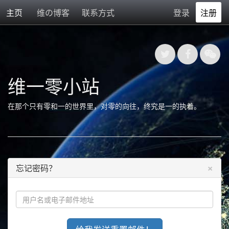
主页
维の博客
联系方式
登录
注册
维一零小站
在那个只有零和一的世界里，对零的向往，终究是一的执着。
×
忘记密码？