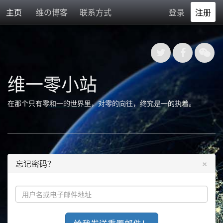
主页
维の博客
联系方式
登录
注册
维一零小站
在那个只有零和一的世界里，对零的向往，终究是一的执着。
×
忘记密码？