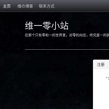
主页
维の博客
联系方式
维一零小站
在那个只有零和一的世界里，对零的向往，终究是一的
注册
*