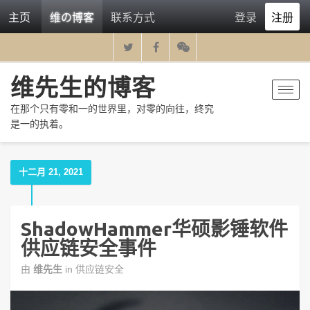
主页
维の博客
联系方式
登录
注册
维先生的博客
Toggl
navig
在那个只有零和一的世界里，对零的向往，终究
是一的执着。
十二月 21, 2021
ShadowHammer华硕影锤软件
供应链安全事件
由
维先生
in
供应链安全