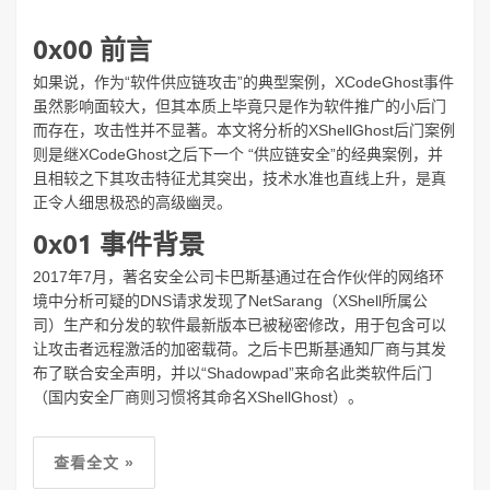
0x00 前言
如果说，作为“软件供应链攻击”的典型案例，XCodeGhost事件
虽然影响面较大，但其本质上毕竟只是作为软件推广的小后门
而存在，攻击性并不显著。本文将分析的XShellGhost后门案例
则是继XCodeGhost之后下一个 “供应链安全”的经典案例，并
且相较之下其攻击特征尤其突出，技术水准也直线上升，是真
正令人细思极恐的高级幽灵。
0x01 事件背景
2017年7月，著名安全公司卡巴斯基通过在合作伙伴的网络环
境中分析可疑的DNS请求发现了NetSarang（XShell所属公
司）生产和分发的软件最新版本已被秘密修改，用于包含可以
让攻击者远程激活的加密载荷。之后卡巴斯基通知厂商与其发
布了联合安全声明，并以“Shadowpad”来命名此类软件后门
（国内安全厂商则习惯将其命名XShellGhost）。
查看全文 »