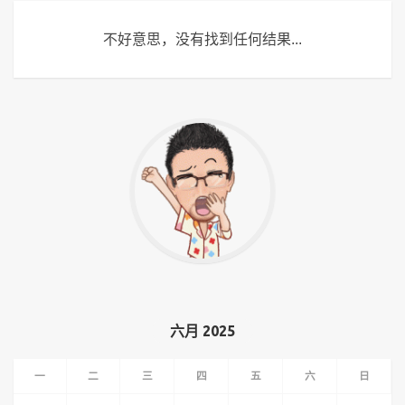
不好意思，没有找到任何结果...
六月 2025
一
二
三
四
五
六
日