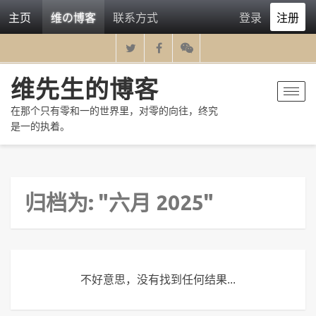
主页
维の博客
联系方式
登录
注册
维先生的博客
Toggl
navig
在那个只有零和一的世界里，对零的向往，终究
是一的执着。
归档为: "六月 2025"
不好意思，没有找到任何结果...