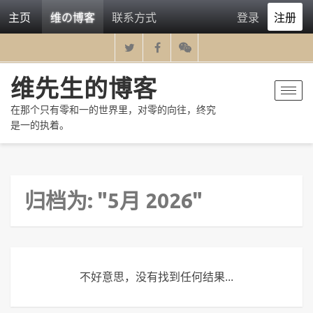
主页
维の博客
联系方式
登录
注册
维先生的博客
Toggl
navig
在那个只有零和一的世界里，对零的向往，终究
是一的执着。
归档为: "5月 2026"
不好意思，没有找到任何结果...